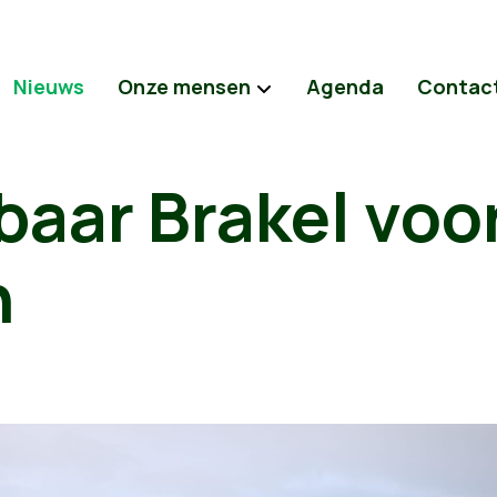
Nieuws
Onze mensen
Agenda
Contac
baar Brakel voo
n