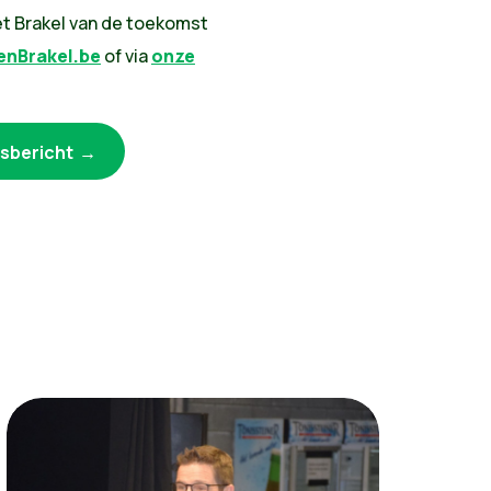
et Brakel van de toekomst
nBrakel.be
of via
onze
rsbericht