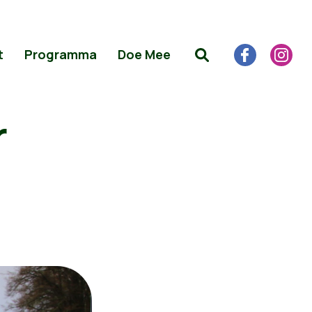
t
Programma
Doe Mee
r