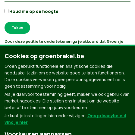
Houd me op de hoogte
Door deze petitie te ondertekenen ga je akkoord dat Groen je
gegevens verwerkt en bijhoudt volgens
haar privacybeleid
. Als je
aanvinkt dat je e-mails wilt ontvangen, houden we je op de
Cookies op groenbrakel.be
hoogte volgens je interesses. Je kan je gegevens opvragen,
laten verbeteren of laten verwijderen.
Groen gebruikt functionele en analytische cookies die
noodzakelijk zijn om de website goed te laten functioneren.
Deze cookies verwerken geen persoonsgegevens en hier is
geen toestemming voor nodig.
Als je daarvoor toestemming geeft, maken we ook gebruik van
marketingcookies. Die stellen ons in staat om de website
beter af te stemmen op jouw voorkeuren.
Je kunt je instellingen hieronder wijzigen.
Ons privacybeleid
vind je hier
.
Voorkeuren aanpassen